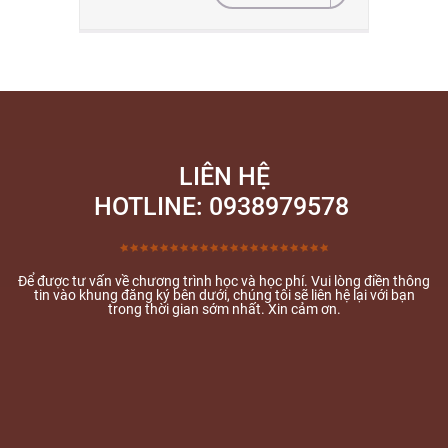
LIÊN HỆ
HOTLINE: 0938979578
Để được tư vấn về chương trình học và học phí. Vui lòng điền thông
tin vào khung đăng ký bên dưới, chúng tôi sẽ liên hệ lại với bạn
trong thời gian sớm nhất. Xin cảm ơn.
SHINE YOGA- ĐÀO TẠO Q
CÁNH CÁNH ƯỚC MƠ CH
Trụ sở: 126 CMT8 Phường Võ