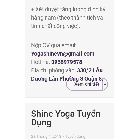
+ Xét duyệt tăng lương định kỳ
hàng năm (theo thành tích và
tính chất công việc).
Nộp CV qua email:
Yogashinevn@gmail.com
Hotline:
0938979578
Địa chỉ phỏng vấn:
330/21 Âu
Dương Lân Phường 3 Quận 8.
Xem chi tiết
Shine Yoga Tuyển
Dụng
23 Tháng 4, 2018
/
Tuyển dụng