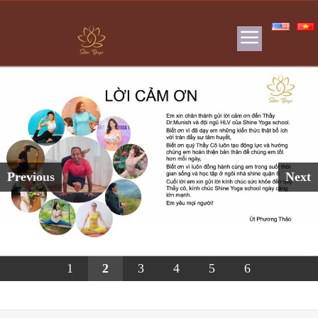
Previous
Next
1
2
3
4
5
6