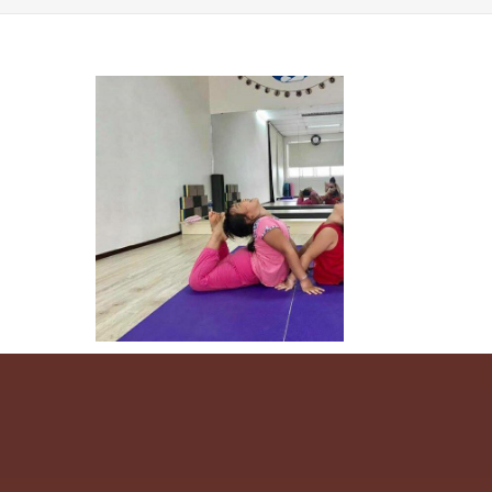
YOU ARE HERE:
HOME »
YOGA TRẺ EM VÀ HOẠT ĐỘNG YO