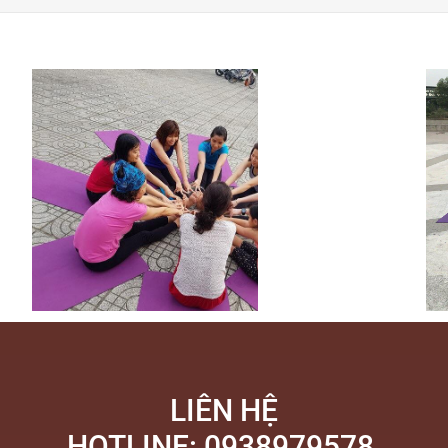
1
2
3
4
5
6
GA NGOÀI TRỜI