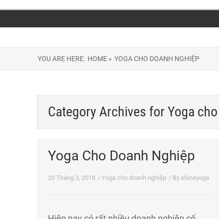
YOU ARE HERE:
HOME »
YOGA CHO DOANH NGHIỆP
Category Archives for
Yoga cho
Yoga Cho Doanh Nghiệp
20 Tháng 3, 2018
/
Yoga cho doanh nghiệp
/ By
shineyoga
Hiện nay có rất nhiều doanh nghiệp cố