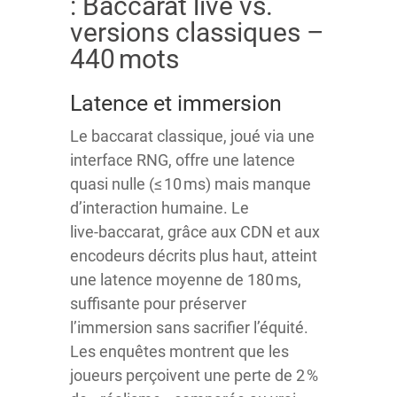
Latence et immersion
Le baccarat classique, joué via une
interface RNG, offre une latence
quasi nulle (≤ 10 ms) mais manque
d’interaction humaine. Le
live‑baccarat, grâce aux CDN et aux
encodeurs décrits plus haut, atteint
une latence moyenne de 180 ms,
suffisante pour préserver
l’immersion sans sacrifier l’équité.
Les enquêtes montrent que les
joueurs perçoivent une perte de 2 %
de « réalisme » comparée au vrai
casino, mais gagnent 15 % en
termes de satisfaction globale.