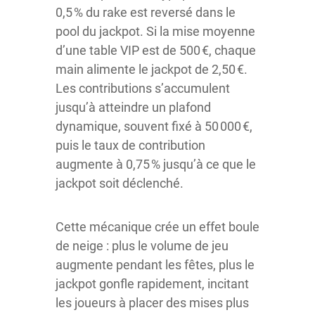
main alimente le jackpot de 2,50 €.
Les contributions s’accumulent
jusqu’à atteindre un plafond
dynamique, souvent fixé à 50 000 €,
puis le taux de contribution
augmente à 0,75 % jusqu’à ce que le
jackpot soit déclenché.
Cette mécanique crée un effet boule
de neige : plus le volume de jeu
augmente pendant les fêtes, plus le
jackpot gonfle rapidement, incitant
les joueurs à placer des mises plus
importantes pour espérer toucher le
gros lot.