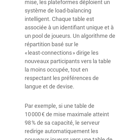
un pool de joueurs. Un algorithme de
répartition basé sur le
« least‑connections » dirige les
nouveaux participants vers la table
la moins occupée, tout en
respectant les préférences de
langue et de devise.
Par exemple, si une table de
10 000 € de mise maximale atteint
98 % de sa capacité, le serveur
redirige automatiquement les
nouveaux joueurs vers une table de
5 000 € qui possède encore de la
marge. Cette dynamique évite les
files d’attente et garantit que