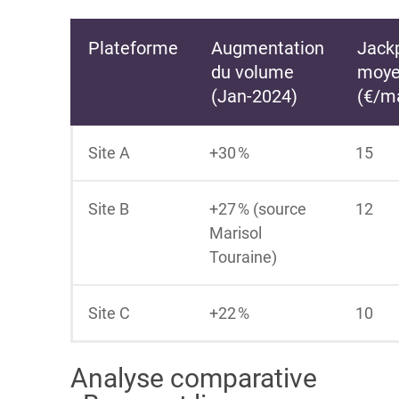
(Jan‑2024)
(€/m
Site A
+30 %
15
Site B
+27 % (source
12
Marisol
Touraine)
Site C
+22 %
10
Analyse comparative
: Baccarat live vs.
versions classiques –
440 mots