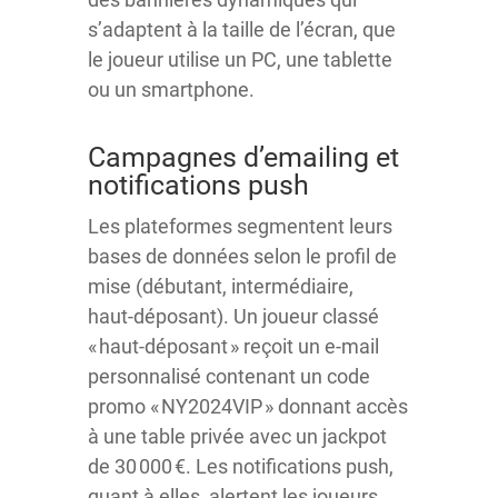
Campagnes d’emailing et
notifications push
Les plateformes segmentent leurs
bases de données selon le profil de
mise (débutant, intermédiaire,
haut‑déposant). Un joueur classé
« haut‑déposant » reçoit un e‑mail
personnalisé contenant un code
promo « NY2024VIP » donnant accès
à une table privée avec un jackpot
de 30 000 €. Les notifications push,
quant à elles, alertent les joueurs
lorsqu’un jackpot atteint 75 % de son
plafond, créant un sentiment
d’urgence.