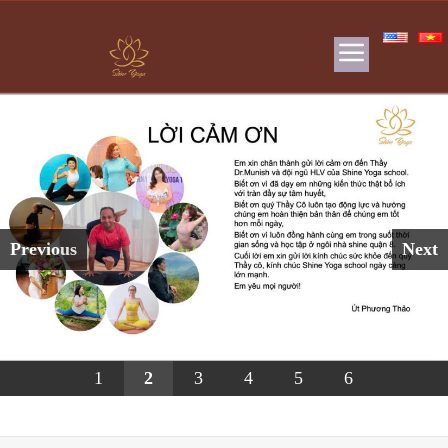
Previous
Next
1
2
3
4
5
6
YOU ARE HERE:
HOME »
CHƯA ĐƯỢC PHÂN LOẠI »
BACCARAT EN DIRECT : L’EXPÉRIENCE VIP
2024 – COMMENT LES JACKPOTS
TRANSFORMENT CHAQUE PARTIE EN
CÉLÉBRATION DU NOUVEL AN