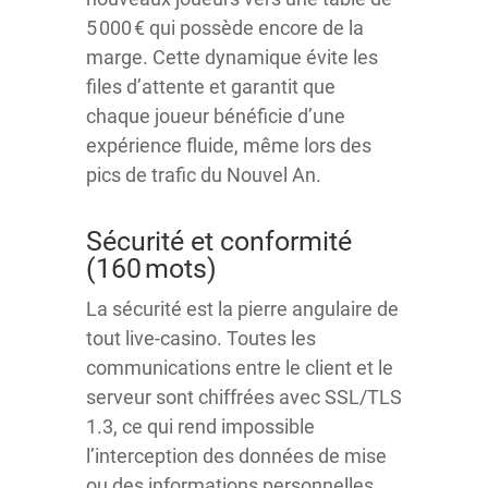
chaque joueur bénéficie d’une
expérience fluide, même lors des
pics de trafic du Nouvel An.
Sécurité et conformité
(160 mots)
La sécurité est la pierre angulaire de
tout live‑casino. Toutes les
communications entre le client et le
serveur sont chiffrées avec SSL/TLS
1.3, ce qui rend impossible
l’interception des données de mise
ou des informations personnelles.
En outre, chaque session vidéo est
signée numériquement afin
d’empêcher toute manipulation du