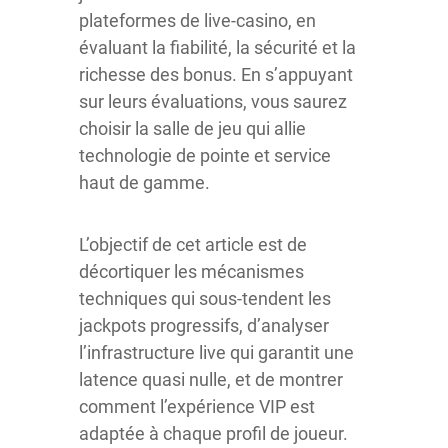
sur leurs évaluations, vous saurez
choisir la salle de jeu qui allie
technologie de pointe et service
haut de gamme.
L’objectif de cet article est de
décortiquer les mécanismes
techniques qui sous‑tendent les
jackpots progressifs, d’analyser
l’infrastructure live qui garantit une
latence quasi nulle, et de montrer
comment l’expérience VIP est
adaptée à chaque profil de joueur.
Nous aborderons également les
aspects marketing saisonniers qui
font exploser le volume de jeu