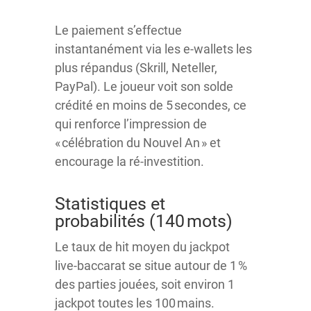
plus répandus (Skrill, Neteller,
PayPal). Le joueur voit son solde
crédité en moins de 5 secondes, ce
qui renforce l’impression de
« célébration du Nouvel An » et
encourage la ré‑investition.
Statistiques et
probabilités (140 mots)
Le taux de hit moyen du jackpot
live‑baccarat se situe autour de 1 %
des parties jouées, soit environ 1
jackpot toutes les 100 mains.
Comparé aux jackpots de slots, dont
le taux de hit varie entre 0,1 % et
0,5 %, le baccarat offre une