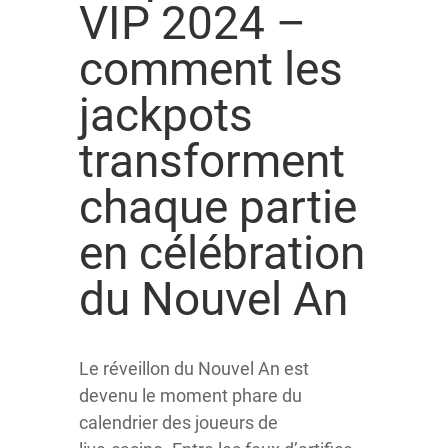
jackpots
transforment
chaque partie
en célébration
du Nouvel An
Le réveillon du Nouvel An est
devenu le moment phare du
calendrier des joueurs de
live‑casino. Entre les feux d’artifice
virtuels et les compte‑à‑rebours qui
s’affichent sur l’écran, le baccarat en
direct attire une clientèle désireuse