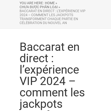
Baccarat en
direct :
l’expérience
VIP 2024 –
comment les
jackpots
transforment
chaque partie