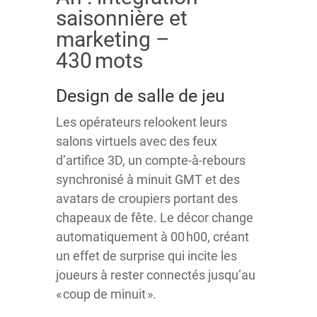
Design de salle de jeu
Les opérateurs relookent leurs
salons virtuels avec des feux
d’artifice 3D, un compte‑à‑rebours
synchronisé à minuit GMT et des
avatars de croupiers portant des
chapeaux de fête. Le décor change
automatiquement à 00 h00, créant
un effet de surprise qui incite les
joueurs à rester connectés jusqu’au
« coup de minuit ».
Promotions spéciales
« Jackpot 2024 »
Bonus de dépôt de 150 % jusqu’à