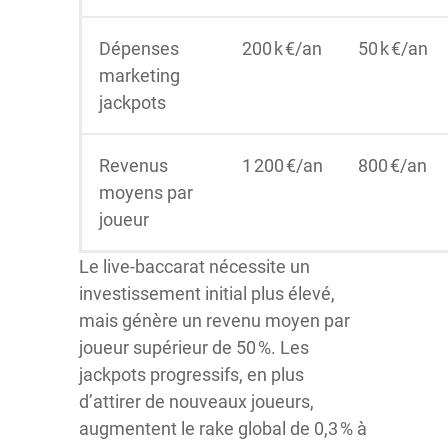
jackpots
Revenus
1 200 €/an
800 €/an
moyens par
joueur
Le live‑baccarat nécessite un
investissement initial plus élevé,
mais génère un revenu moyen par
joueur supérieur de 50 %. Les
jackpots progressifs, en plus
d’attirer de nouveaux joueurs,
augmentent le rake global de 0,3 % à
0,6 % pendant les périodes
promotionnelles.