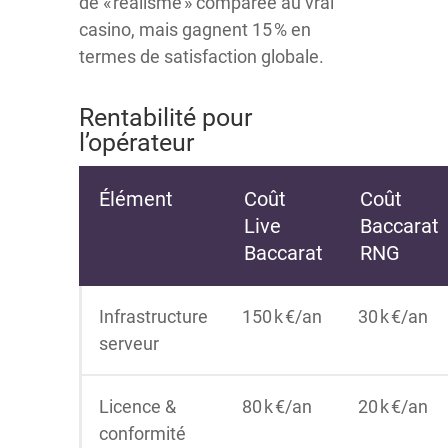
Rentabilité pour
l’opérateur
Élément
Coût
Coût
Live
Baccarat
Baccarat
RNG
Infrastructure
150 k €/an
30 k €/an
serveur
Licence &
80 k €/an
20 k €/an
conformité
Dépenses
200 k €/an
50 k €/an
marketing