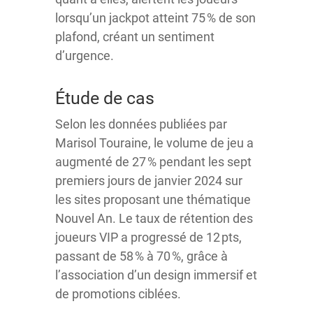
Étude de cas
Selon les données publiées par
Marisol Touraine, le volume de jeu a
augmenté de 27 % pendant les sept
premiers jours de janvier 2024 sur
les sites proposant une thématique
Nouvel An. Le taux de rétention des
joueurs VIP a progressé de 12 pts,
passant de 58 % à 70 %, grâce à
l’association d’un design immersif et
de promotions ciblées.
Plateforme
Augmentation
Jack
du volume
moy