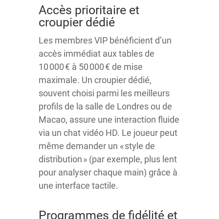
accès immédiat aux tables de
10 000 € à 50 000 € de mise
maximale. Un croupier dédié,
souvent choisi parmi les meilleurs
profils de la salle de Londres ou de
Macao, assure une interaction fluide
via un chat vidéo HD. Le joueur peut
même demander un « style de
distribution » (par exemple, plus lent
pour analyser chaque main) grâce à
une interface tactile.
Programmes de fidélité et
cashback
Le programme de fidélité, évalué
par Marisol Touraine, attribue des