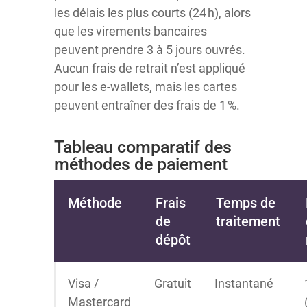
les délais les plus courts (24 h), alors
que les virements bancaires
peuvent prendre 3 à 5 jours ouvrés.
Aucun frais de retrait n’est appliqué
pour les e‑wallets, mais les cartes
peuvent entraîner des frais de 1 %.
Tableau comparatif des
méthodes de paiement
Méthode
Frais
Temps de
de
traitement
dépôt
Visa /
Gratuit
Instantané
Mastercard