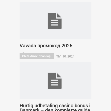
Vavada промокод 2026
Chưa được phân loại
Th1 10, 2024
Hurtig udbetaling casino bonus i
Danmark – den komplette guide