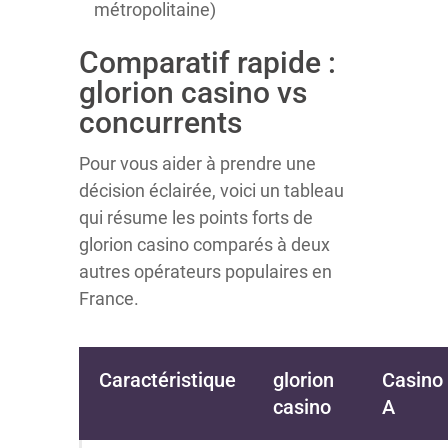
métropolitaine)
Comparatif rapide :
glorion casino vs
concurrents
Pour vous aider à prendre une
décision éclairée, voici un tableau
qui résume les points forts de
glorion casino comparés à deux
autres opérateurs populaires en
France.
Caractéristique
glorion
Casino
casino
A