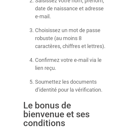
Saisissez votre nom, prénom,
date de naissance et adresse
e‑mail.
Choisissez un mot de passe
robuste (au moins 8
caractères, chiffres et lettres).
Confirmez votre e‑mail via le
lien reçu.
Soumettez les documents
d’identité pour la vérification.
Le bonus de
bienvenue et ses
conditions