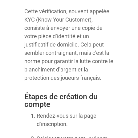
Cette vérification, souvent appelée
KYC (Know Your Customer),
consiste à envoyer une copie de
votre pièce d’identité et un
justificatif de domicile. Cela peut
sembler contraignant, mais c’est la
norme pour garantir la lutte contre le
blanchiment d’argent et la
protection des joueurs français.
Étapes de création du
compte
Rendez‑vous sur la page
d’inscription.