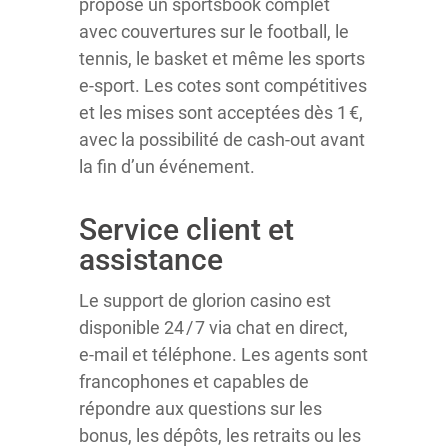
propose un sportsbook complet
avec couvertures sur le football, le
tennis, le basket et même les sports
e‑sport. Les cotes sont compétitives
et les mises sont acceptées dès 1 €,
avec la possibilité de cash‑out avant
la fin d’un événement.
Service client et
assistance
Le support de glorion casino est
disponible 24 / 7 via chat en direct,
e‑mail et téléphone. Les agents sont
francophones et capables de
répondre aux questions sur les
bonus, les dépôts, les retraits ou les