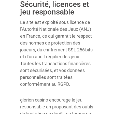
Sécurité, licences et
jeu responsable
Le site est exploité sous licence de
l’Autorité Nationale des Jeux (ANJ)
en France, ce qui garantit le respect
des normes de protection des
joueurs, du chiffrement SSL 256 bits
et d’un audit régulier des jeux.
Toutes les transactions financières
sont sécurisées, et vos données
personnelles sont traitées
conformément au RGPD.
glorion casino encourage le jeu
responsable en proposant des outils
de limitation de dépôt, de temps de