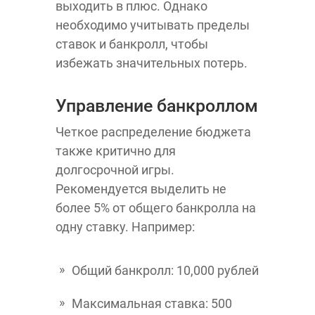
Управление банкроллом
Четкое распределение бюджета
также критично для
долгосрочной игры.
Рекомендуется выделить не
более 5% от общего банкролла на
одну ставку. Например:
Общий банкролл: 10,000 рублей
Максимальная ставка: 500
рублей
Такой подход позволяет
минимизировать риск и продлить