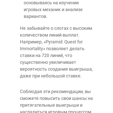
Не забывайте о слотах с высоким
количеством линий выплат.
Например, «Pyramid: Quest for
Immortality» позволяет делать
ставки на 720 линий, что
существенно увеличивает
вероятность создания выигрыша,
даже при небольшой ставке.
Соблюдая эти рекомендации, вы
сможете повысить свои шансы на
притягательные выигрыши и
насладиться игровым процессом,
который предложат лучшие
автоматы на платформе. Удачи в
выборе!