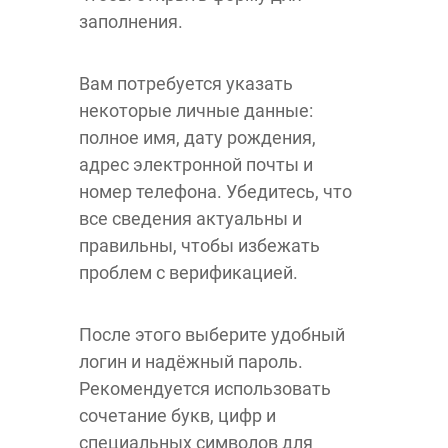
некоторые личные данные:
полное имя, дату рождения,
адрес электронной почты и
номер телефона. Убедитесь, что
все сведения актуальны и
правильны, чтобы избежать
проблем с верификацией.
После этого выберите удобный
логин и надёжный пароль.
Рекомендуется использовать
сочетание букв, цифр и
специальных символов для
повышения безопасности.
Подтверждение