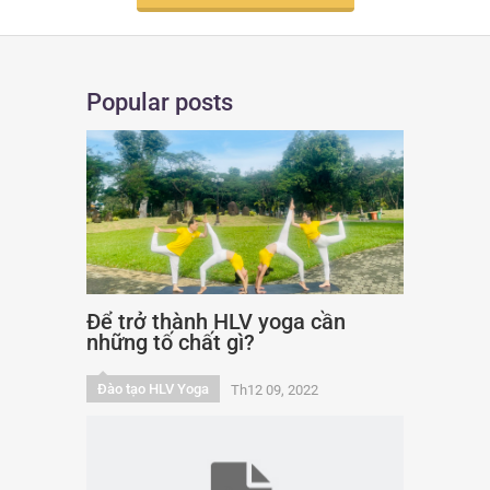
Popular posts
Để trở thành HLV yoga cần
những tố chất gì?
Đào tạo HLV Yoga
Th12 09, 2022