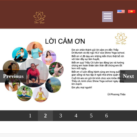
Previous
Next
1
2
3
4
5
6
YOU ARE HERE:
HOME »
CHƯA ĐƯỢC PHÂN LOẠI »
ИГРАЙТЕ В CASINO-X И ВЫИГРЫВАЙТЕ
УДИВИТЕЛЬНЫЕ ПРИЗЫ