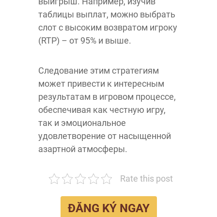
Следование этим стратегиям
может привести к интересным
результатам в игровом процессе,
обеспечивая как честную игру,
так и эмоциональное
удовлетворение от насыщенной
азартной атмосферы.
Rate this post
ĐĂNG KÝ NGAY