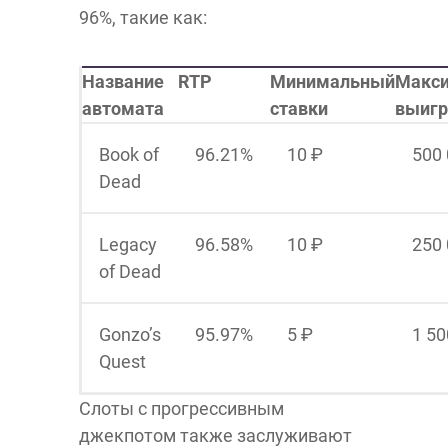
автомата
ставки
выиг
Book of
96.21%
10 ₽
500 
Dead
Legacy
96.58%
10 ₽
250 
of Dead
Gonzo’s
95.97%
5 ₽
1 50
Quest
Слоты с прогрессивным
джекпотом также заслуживают
внимания. Они привлекают
возможностью получить
внушительную сумму, которая