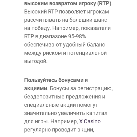
RTP в диапазоне 95-98%
обеспечивают удобный баланс
между риском и потенциальной
выгодой.
Пользуйтесь бонусами и
акциями
. Бонусы за регистрацию,
бездепозитные предложения и
специальные акции помогут
значительно увеличить капитал
для игры. Например,
X Casino
регулярно проводит акции,
которые позволяют получать
дополнительные средства для
ставок.