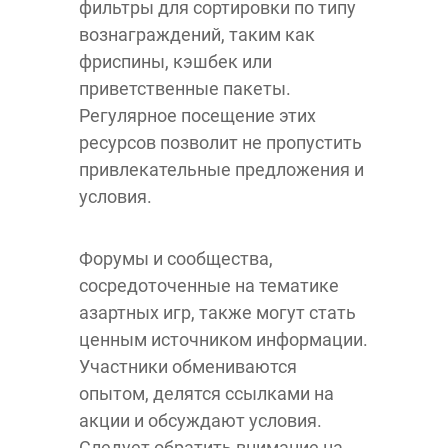
фильтры для сортировки по типу
вознаграждений, таким как
фриспины, кэшбек или
приветственные пакеты.
Регулярное посещение этих
ресурсов позволит не пропустить
привлекательные предложения и
условия.
Форумы и сообщества,
сосредоточенные на тематике
азартных игр, также могут стать
ценным источником информации.
Участники обмениваются
опытом, делятся ссылками на
акции и обсуждают условия.
Следует обратить внимание на