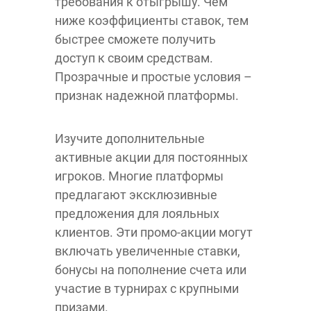
требования к отыгрышу. Чем
ниже коэффициенты ставок, тем
быстрее сможете получить
доступ к своим средствам.
Прозрачные и простые условия –
признак надежной платформы.
Изучите дополнительные
активные акции для постоянных
игроков. Многие платформы
предлагают эксклюзивные
предложения для лояльных
клиентов. Эти промо-акции могут
включать увеличенные ставки,
бонусы на пополнение счета или
участие в турнирах с крупными
призами.