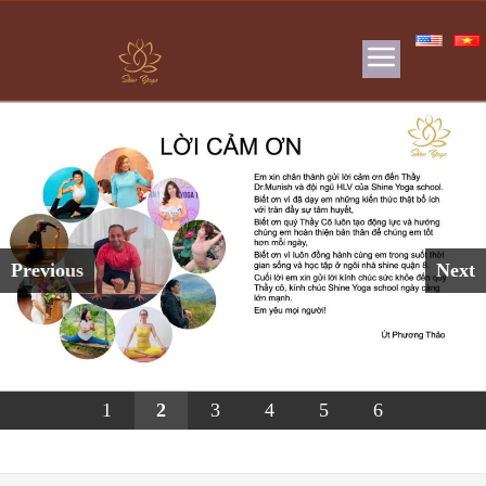
Previous
Next
1
2
3
4
5
6