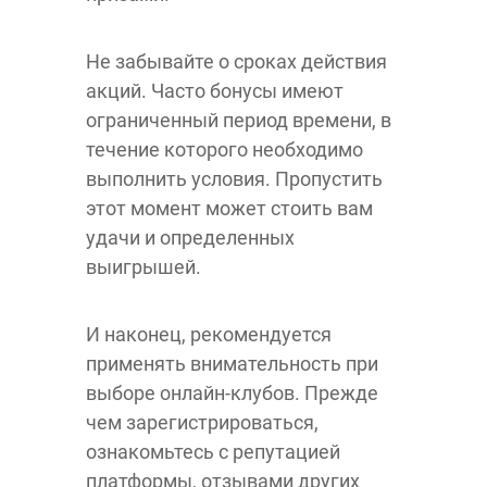
Не забывайте о сроках действия
акций. Часто бонусы имеют
ограниченный период времени, в
течение которого необходимо
выполнить условия. Пропустить
этот момент может стоить вам
удачи и определенных
выигрышей.
И наконец, рекомендуется
применять внимательность при
выборе онлайн-клубов. Прежде
чем зарегистрироваться,
ознакомьтесь с репутацией
платформы, отзывами других