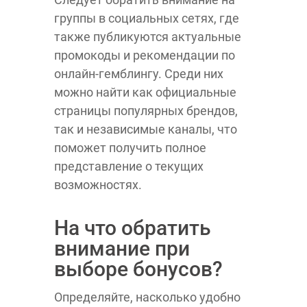
группы в социальных сетях, где
также публикуются актуальные
промокоды и рекомендации по
онлайн-гемблингу. Среди них
можно найти как официальные
страницы популярных брендов,
так и независимые каналы, что
поможет получить полное
представление о текущих
возможностях.
На что обратить
внимание при
выборе бонусов?
Определяйте, насколько удобно