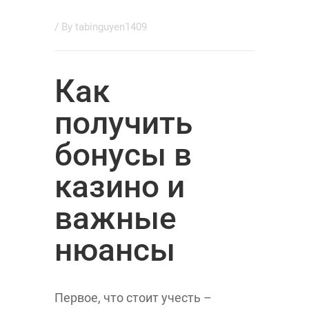
/ By
tabinguyen1409
Как
получить
бонусы в
казино и
важные
нюансы
Первое, что стоит учесть –