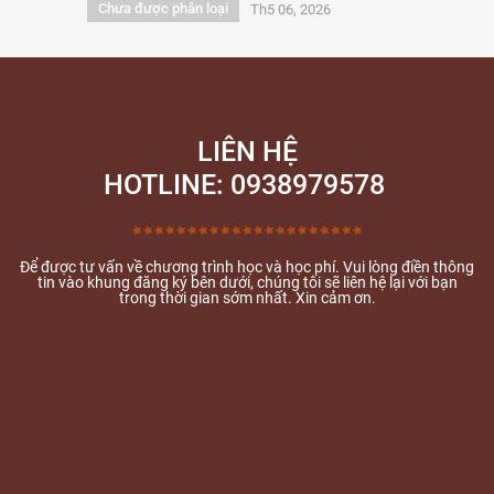
Chưa được phân loại
Th5 06, 2026
LIÊN HỆ
HOTLINE: 0938979578
Để được tư vấn về chương trình học và học phí. Vui lòng điền thông
tin vào khung đăng ký bên dưới, chúng tôi sẽ liên hệ lại với bạn
trong thời gian sớm nhất. Xin cảm ơn.
SHINE YOGA- ĐÀO TẠO Q
CÁNH CÁNH ƯỚC MƠ CH
Trụ sở: 126 CMT8 Phường Võ
Chi nhánh: 63 Lý Thái Tổ Ph
Biên Hòa : Hẻm 39, Tổ 44 Tr