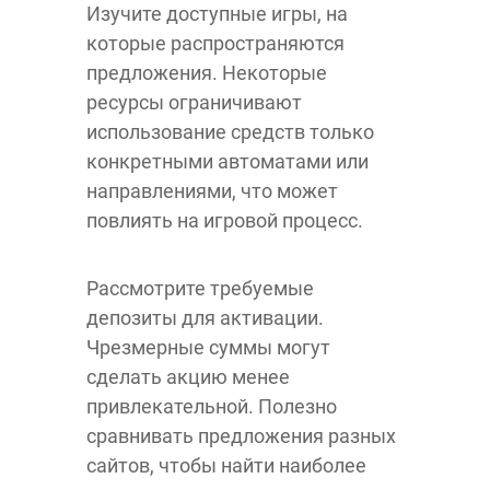
Изучите доступные игры, на
которые распространяются
предложения. Некоторые
ресурсы ограничивают
использование средств только
конкретными автоматами или
направлениями, что может
повлиять на игровой процесс.
Рассмотрите требуемые
депозиты для активации.
Чрезмерные суммы могут
сделать акцию менее
привлекательной. Полезно
сравнивать предложения разных
сайтов, чтобы найти наиболее