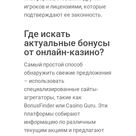
игроков и лицензиями, которые
подтверждают ее законность.
Где искать
актуальные бонусы
от онлайн-казино?
Самый простой способ
обнаружить свежие предложения
– использовать
специализированные сайты-
агрегаторы, такие как
BonusFinder или Casino Guru. Эти
платформы собирают
информацию по различным
текущим акциям и предлагают