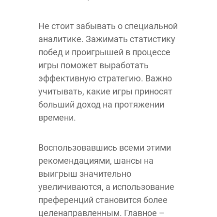
Не стоит забывать о специальной
аналитике. Зажимать статистику
побед и проигрышей в процессе
игры поможет выработать
эффективную стратегию. Важно
учитывать, какие игры приносят
больший доход на протяжении
времени.
Воспользовавшись всеми этими
рекомендациями, шансы на
выигрыш значительно
увеличиваются, а использование
преференций становится более
целенаправленным. Главное –