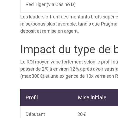
Pragmatic Live (via Casino B)
Relax Gaming (via Casino C)
Red Tiger (via Casino D)
Les leaders offrent des montants bruts supéri
mise/bonus plus favorable, tandis que Pragmat
deposit et remise en argent.
Impact du type de b
Le ROI moyen varie fortement selon le profil d
passer de 2 % à environ 12 % après avoir satisfa
(max 300 €) et une exigence de 10x verra son 