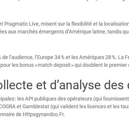
u live blackjack
une croissance annuelle moyenne de 22 %, portée par l’a
on Gaming, NetEnt Live et Playtech restent les trois géa
 lancé plus de 150 variantes de blackjack, dont le « Light
Pragmatic Live, misent sur la flexibilité et la localisatio
tées aux marchés émergents d’Amérique latine, tandis qu
% de l’audience, l’Europe 34 % et les Amériques 28 %. La 
ur les bonus « match deposit » qui doublent le premier 
llecte et d’analyse de