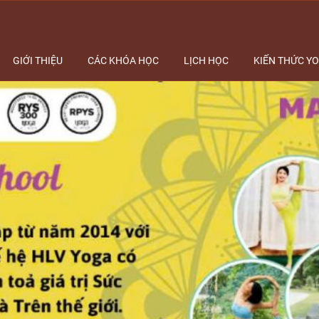
GIỚI THIỆU
CÁC KHÓA HỌC
LỊCH HỌC
KIẾN THỨC Y