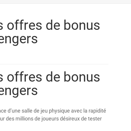
ES LEADERS I‑GAMING ET LEURS CHALLENGERS
s offres de bonus
lengers
s offres de bonus
lengers