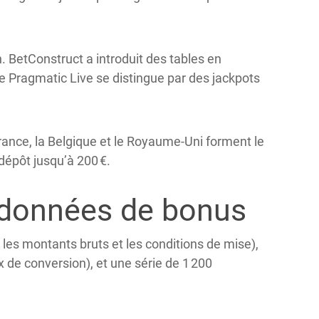
mélioration des infrastructures de streaming
nts, représentant près de 65 % du volume de
ning Blackjack » qui intègre des multiplicateurs
n. BetConstruct a introduit des tables en
e Pragmatic Live se distingue par des jackpots
France, la Belgique et le Royaume-Uni forment le
dépôt jusqu’à 200 €.
s données de bonus