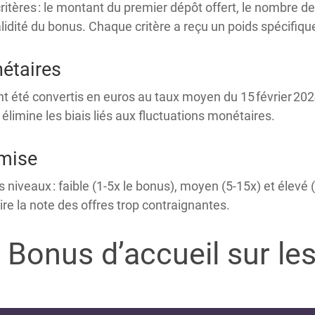
pales : les API publiques des opérateurs (qui fournissent
RA et Gamblestat (qui valident les licences et les taux 
tionnaire de Httpsgynandco.Fr.
tères : le montant du premier dépôt offert, le nombre de 
idité du bonus. Chaque critère a reçu un poids spécifique 
étaires
nt été convertis en euros au taux moyen du 15 février 2024
limine les biais liés aux fluctuations monétaires.
 mise
niveaux : faible (1‑5x le bonus), moyen (5‑15x) et élevé (
ire la note des offres trop contraignantes.