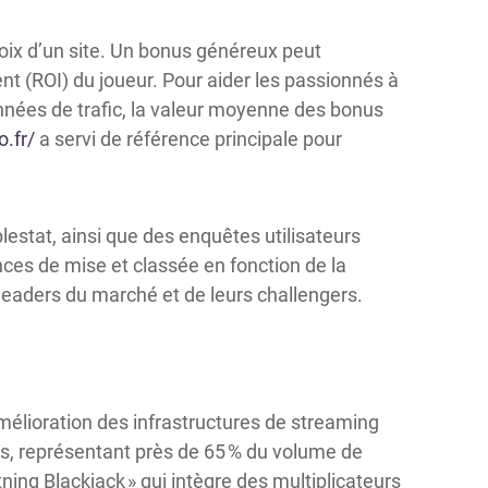
ce d’une salle de jeu physique avec la rapidité
our des millions de joueurs désireux de tester
hoix d’un site. Un bonus généreux peut
nt (ROI) du joueur. Pour aider les passionnés à
onnées de trafic, la valeur moyenne des bonus
o.fr/
a servi de référence principale pour
stat, ainsi que des enquêtes utilisateurs
ces de mise et classée en fonction de la
 leaders du marché et de leurs challengers.