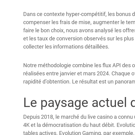
Le live blackjack, désormais présent sur la plu
d’une interface digitale. Les tables en streamin
leurs stratégies de comptage de cartes ou simpl
Dans ce contexte hyper‑compétitif, les bonus d’
compenser les frais de mise, augmenter le temps
faire le bon choix, nous avons analysé les off
et les taux de conversion observés sur les plu
collecter les informations détaillées.
Notre méthodologie combine les flux API des 
réalisées entre janvier et mars 2024. Chaque o
rapidité d’obtention. Le résultat est un panora