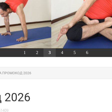
1
2
3
4
5
6
A ПРОМОКОД 2026
 2026
n1409