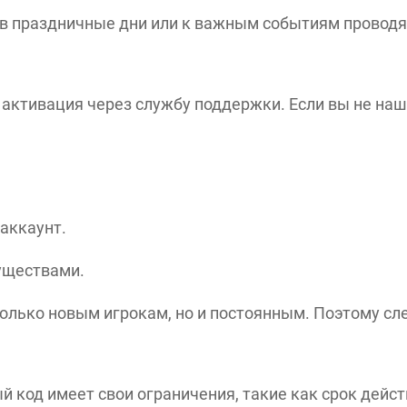
 в праздничные дни или к важным событиям провод
активация через службу поддержки. Если вы не наш
 аккаунт.
уществами.
олько новым игрокам, но и постоянным. Поэтому сл
 код имеет свои ограничения, такие как срок дейс