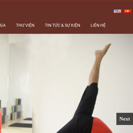
OGA
THƯ VIỆN
TIN TỨC & SỰ KIỆN
LIÊN HỆ
Next