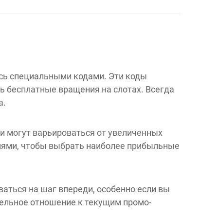
есь специальными кодами. Эти коды
ь бесплатные вращения на слотах. Всегда
а.
и могут варьироваться от увеличенных
иями, чтобы выбрать наиболее прибыльные
ваться на шаг впереди, особенно если вы
ельное отношение к текущим промо-