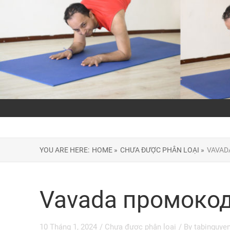
YOU ARE HERE:
HOME »
CHƯA ĐƯỢC PHÂN LOẠI »
VAVAD
Vavada промокод
10 Tháng 1, 2024
/
Chưa được phân loại
/ By
tabinguye