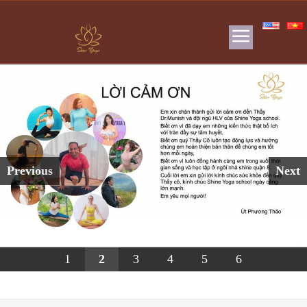
Previous
Next
1
2
3
4
5
6