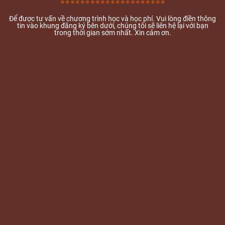
Để được tư vấn về chương trình học và học phí. Vui lòng điền thông
tin vào khung đăng ký bên dưới, chúng tôi sẽ liên hệ lại với bạn
trong thời gian sớm nhất. Xin cảm ơn.
SHINE YOGA- ĐÀO TẠO Q
CÁNH CÁNH ƯỚC MƠ CH
Trụ sở: 126 CMT8 Phường Võ
Chi nhánh: 63 Lý Thái Tổ Ph
Biên Hòa : Hẻm 39, Tổ 44 Tr
Nai
Lòng Thành : 123, Tổ 30, khu
Long Thành, Đồng Nai.
Website: shineyoga.vn /
Daotaohuanluyenvienyoga.
Hotline:
0938979578