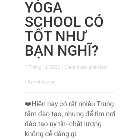
YOGA
SCHOOL CÓ
TỐT NHƯ
BẠN NGHĨ?
1 Tháng 12, 2022
/
Chưa được phân loại
/ By
shineyoga
❤️Hiện nay có rất nhiều Trung
tâm đào tạo, nhưng để tìm nơi
đào tạo uy tín- chất lượng
không dễ dàng gì.