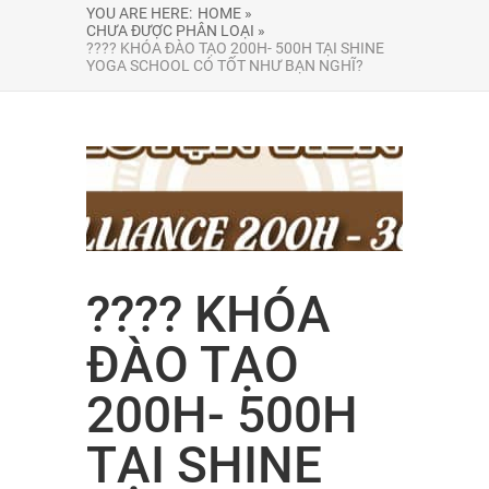
YOU ARE HERE:
HOME »
CHƯA ĐƯỢC PHÂN LOẠI »
???? KHÓA ĐÀO TẠO 200H- 500H TẠI SHINE
YOGA SCHOOL CÓ TỐT NHƯ BẠN NGHĨ?
???? KHÓA
ĐÀO TẠO
200H- 500H
TẠI SHINE