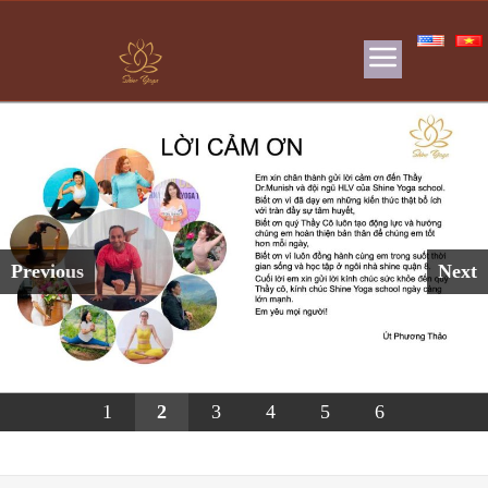
Previous
Next
1
2
3
4
5
6