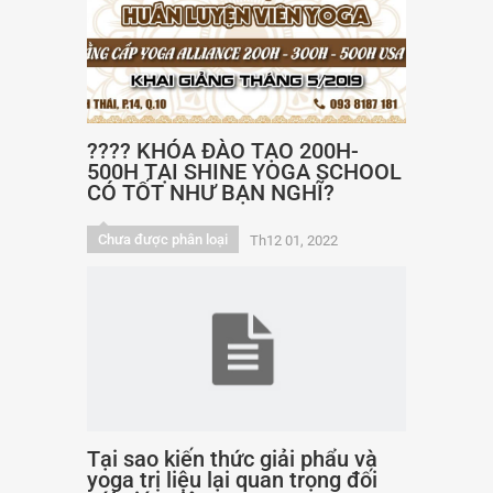
???? KHÓA ĐÀO TẠO 200H-
500H TẠI SHINE YOGA SCHOOL
CÓ TỐT NHƯ BẠN NGHĨ?
Chưa được phân loại
Th12 01, 2022
Tại sao kiến thức giải phẩu và
yoga trị liệu lại quan trọng đối