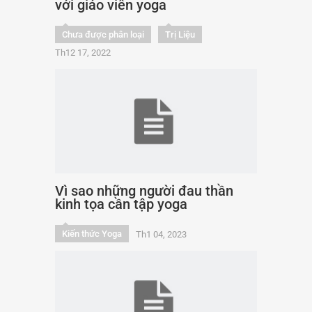
với giáo viên yoga
Chưa được phân loại
Trị Liệu
Th12 17, 2022
Vì sao những người đau thần
kinh tọa cần tập yoga
Kiến thức Yoga
Th1 04, 2023