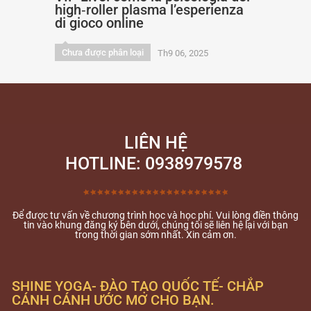
high‑roller plasma l’esperienza
di gioco online
Chưa được phân loại
Th9 06, 2025
LIÊN HỆ
HOTLINE: 0938979578
Để được tư vấn về chương trình học và học phí. Vui lòng điền thông
tin vào khung đăng ký bên dưới, chúng tôi sẽ liên hệ lại với bạn
trong thời gian sớm nhất. Xin cảm ơn.
SHINE YOGA- ĐÀO TẠO QUỐC TẾ- CHẮP
CÁNH CÁNH ƯỚC MƠ CHO BẠN.