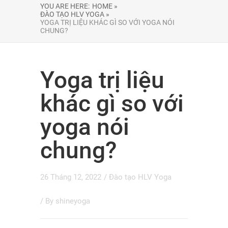
YOU ARE HERE:
HOME »
ĐÀO TẠO HLV YOGA »
YOGA TRỊ LIỆU KHÁC GÌ SO VỚI YOGA NÓI
CHUNG?
Yoga trị liệu
khác gì so với
yoga nói
chung?
26 Tháng 12, 2022
/
Đào tạo HLV Yoga
/ By
shineyoga