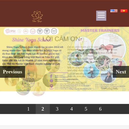
Previous
Next
1
2
3
4
5
6